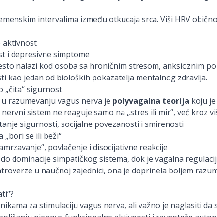
vremenskim intervalima između otkucaja srca. Viši HRV obično
 aktivnost
st i depresivne simptome
često nalazi kod osoba sa hroničnim stresom, anksioznim po
i kao jedan od bioloških pokazatelja mentalnog zdravlja.
o „čita“ sigurnost
la u razumevanju vagus nerva je
polyvagalna teorija
koju je
nervni sistem ne reaguje samo na „stres ili mir“, već kroz v
tanje sigurnosti, socijalne povezanosti i smirenosti
a „bori se ili beži“
amrzavanje“, povlačenje i disocijativne reakcije
 do dominacije simpatičkog sistema, dok je vagalna regulacij
troverze u naučnoj zajednici, ona je doprinela boljem razu
ti“?
nikama za stimulaciju vagus nerva, ali važno je naglasiti da