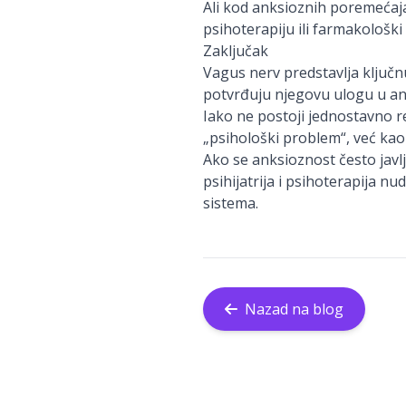
Ali kod anksioznih poremećaj
psihoterapiju ili farmakološk
Zaključak
Vagus nerv predstavlja ključnu
potvrđuju njegovu ulogu u an
Iako ne postoji jednostavno
„psihološki problem“, već kao 
Ako se anksioznost često javl
psihijatrija i psihoterapija 
sistema.
Nazad na blog