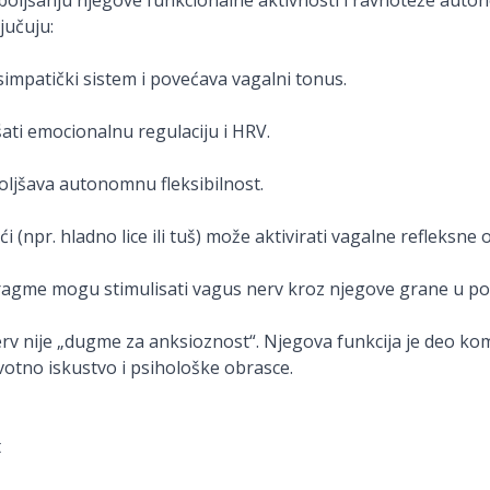
poboljšanju njegove funkcionalne aktivnosti i ravnoteže au
učuju:
simpatički sistem i povećava vagalni tonus.
ti emocionalnu regulaciju i HRV.
ljšava autonomnu fleksibilnost.
i (npr. hladno lice ili tuš) može aktivirati vagalne refleksne
jafragme mogu stimulisati vagus nerv kroz njegove grane u po
erv nije „dugme za anksioznost“. Njegova funkcija je deo ko
otno iskustvo i psihološke obrasce.
t