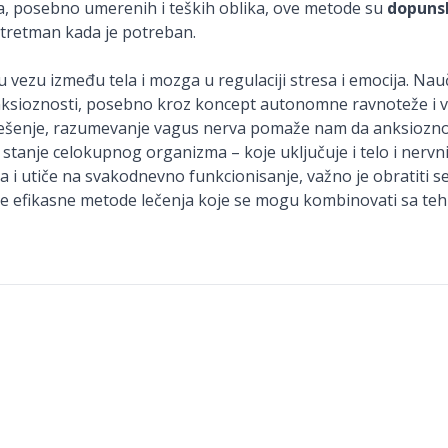
a, posebno umerenih i teških oblika, ove metode su
dopuns
i tretman kada je potreban.
 vezu između tela i mozga u regulaciji stresa i emocija. Nauč
ksioznosti, posebno kroz koncept autonomne ravnoteže i var
 rešenje, razumevanje vagus nerva pomaže nam da anksioz
stanje celokupnog organizma – koje uključuje i telo i nervni
ja i utiče na svakodnevno funkcionisanje, važno je obratiti 
nude efikasne metode lečenja koje se mogu kombinovati sa t