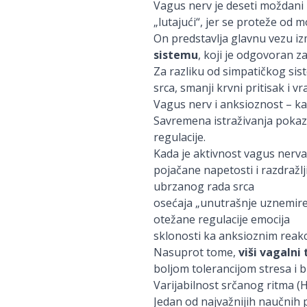
Vagus nerv je deseti moždani n
„lutajući“, jer se proteže od 
On predstavlja glavnu vezu iz
sistemu
, koji je odgovoran z
Za razliku od simpatičkog siste
srca, smanji krvni pritisak i v
Vagus nerv i anksioznost – ka
Savremena istraživanja pokaz
regulacije.
Kada je aktivnost vagus nerva
pojačane napetosti i razdražlj
ubrzanog rada srca
osećaja „unutrašnje uznemire
otežane regulacije emocija
sklonosti ka anksioznim reak
Nasuprot tome,
viši vagalni
boljom tolerancijom stresa i 
Varijabilnost srčanog ritma 
Jedan od najvažnijih naučnih 