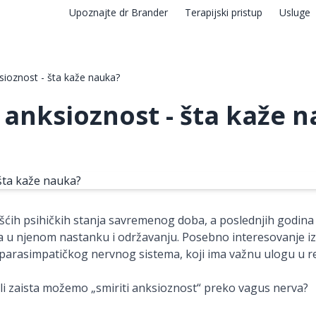
Upoznajte dr Brander
Terapijski pristup
Usluge
sioznost - šta kaže nauka?
 anksioznost - šta kaže 
šćih psihičkih stanja savremenog doba, a poslednjih godina 
u njenom nastanku i održavanju. Posebno interesovanje i
rasimpatičkog nervnog sistema, koji ima važnu ulogu u regu
a li zaista možemo „smiriti anksioznost“ preko vagus nerva?