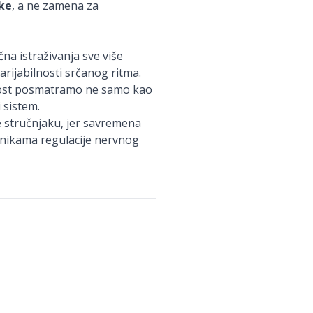
ke
, a ne zamena za
na istraživanja sve više
ijabilnosti srčanog ritma.
nost posmatramo ne samo kao
 sistem.
se stručnjaku, jer savremena
ehnikama regulacije nervnog