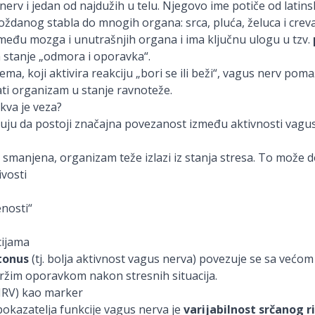
erv i jedan od najdužih u telu. Njegovo ime potiče od latins
moždanog stabla do mnogih organa: srca, pluća, želuca i creva
među mozga i unutrašnjih organa i ima ključnu ulogu u tzv.
a stanje „odmora i oporavka“.
ma, koji aktivira reakciju „bori se ili beži“, vagus nerv poma
rati organizam u stanje ravnoteže.
kva je veza?
uju da postoji značajna povezanost između aktivnosti vagu
 smanjena, organizam teže izlazi iz stanja stresa. To može d
ivosti
nosti“
cijama
 tonus
(tj. bolja aktivnost vagus nerva) povezuje se sa već
bržim oporavkom nakon stresnih situacija.
(HRV) kao marker
pokazatelja funkcije vagus nerva je
varijabilnost srčanog 