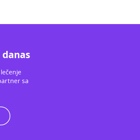
u danas
 lečenje
partner sa