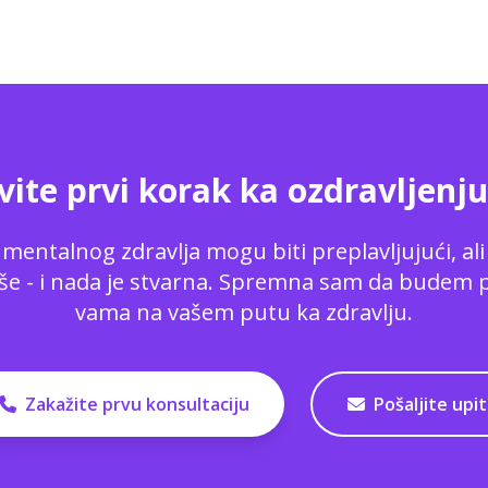
ite prvi korak ka ozdravljenj
 mentalnog zdravlja mogu biti preplavljujući, ali
še - i nada je stvarna. Spremna sam da budem 
vama na vašem putu ka zdravlju.
Zakažite prvu konsultaciju
Pošaljite upit