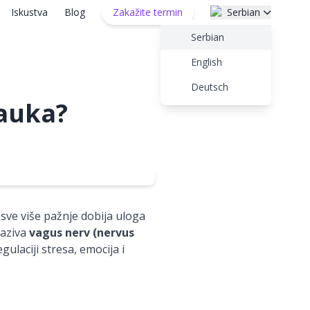
Iskustva
Blog
Zakažite termin
Serbian
Serbian
English
Deutsch
nauka?
sve više pažnje dobija uloga
zaziva
vagus nerv (nervus
laciji stresa, emocija i