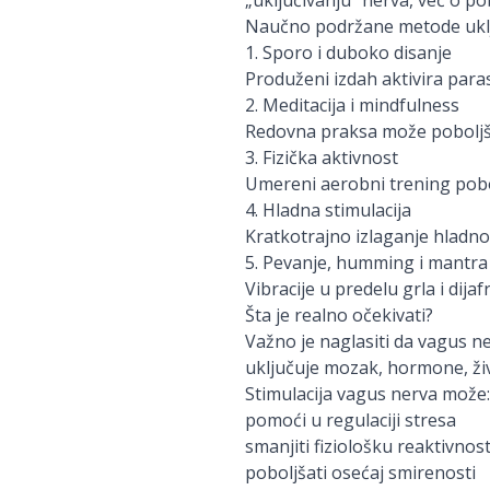
„uključivanju“ nerva, već o 
Naučno podržane metode uklj
1. Sporo i duboko disanje
Produženi izdah aktivira para
2. Meditacija i mindfulness
Redovna praksa može poboljša
3. Fizička aktivnost
Umereni aerobni trening pobo
4. Hladna stimulacija
Kratkotrajno izlaganje hladnoć
5. Pevanje, humming i mantra
Vibracije u predelu grla i di
Šta je realno očekivati?
Važno je naglasiti da vagus n
uključuje mozak, hormone, živ
Stimulacija vagus nerva može:
pomoći u regulaciji stresa
smanjiti fiziološku reaktivnos
poboljšati osećaj smirenosti