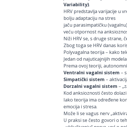
Variability)
.
HRV predstavlja varijacije u 
bolju adaptaciju na stres
jaču parasimpatičku (vagalnu)
veću otpornost na anksiozno
Niži HRV se, s druge strane, 
Zbog toga se HRV danas korist
Polyvagalna teorija – kako tel
Jedan od najuticajnijih mode
Prema ovoj teoriji, autonomni 
Ventralni vagalni sistem
– s
Simpatički sistem
– aktivacij
Dorzalni vagalni sistem
– „z
Kod anksioznosti često dolazi
Iako teorija ima određene kon
emocija i stresa.
Može li se vagus nerv „aktivira
U praksi se često govori o teh