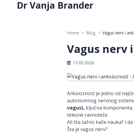
Dr Vanja Brander
Home
Blog
Vagus nerv i ank
Vagus nerv i
17.05.2026.
Anksioznost je jedno od najče
autonomnog nervnog sistema 
vagus),
ključna komponenta pa
telesne ravnoteže.
Ali šta tačno kaže nauka? I d
Šta je vagus nerv?