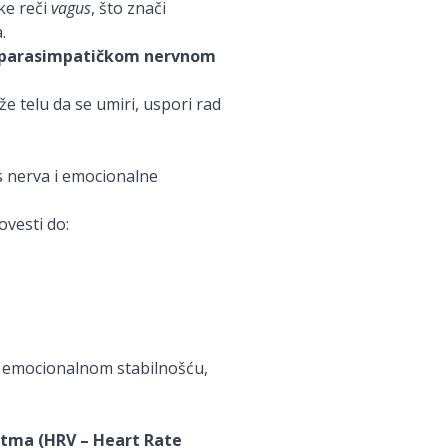
ke reči
vagus
, što znači
.
parasimpatičkom nervnom
že telu da se umiri, uspori rad
s nerva i emocionalne
ovesti do:
om emocionalnom stabilnošću,
ritma (HRV – Heart Rate