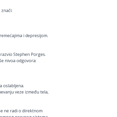
 znači:
remećajima i depresijom.
 razvio Stephen Porges.
iše nivoa odgovora:
a oslabljena.
mevanju veze između tela,
 se ne radi o direktnom