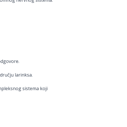
tonomnog nervnog sistema.
 odgovore.
dručju larinksa.
mpleksnog sistema koji