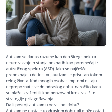
Autizam se danas razume kao deo šireg spektra
neurorazvojnih stanja poznatih kao poremećaj iz
autističnog spektra (ASD). Iako se najčešće
prepoznaje u detinjstvu, autizam je prisutan tokom
celog života. Kod mnogih osoba simptomi ostaju
neprepoznati sve do odraslog doba, naročito kada
su blaže izraženi ili kompenzovani kroz različite
strategije prilagođavanja.
Da li postoji autizam u odraslom dobu?
Autizam ne nastaje u odraslom dobu, ali može ostati