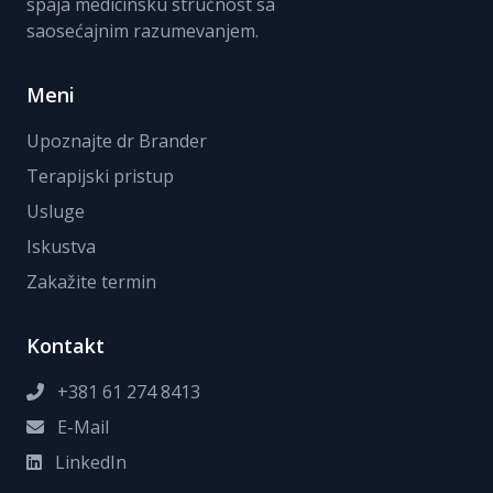
spaja medicinsku stručnost sa
saosećajnim razumevanjem.
Meni
Upoznajte dr Brander
Terapijski pristup
Usluge
Iskustva
Zakažite termin
Kontakt
+381 61 274 8413
E-Mail
LinkedIn