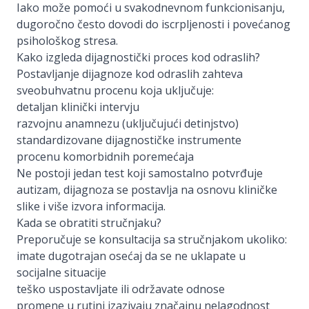
Iako može pomoći u svakodnevnom funkcionisanju,
dugoročno često dovodi do iscrpljenosti i povećanog
psihološkog stresa.
Kako izgleda dijagnostički proces kod odraslih?
Postavljanje dijagnoze kod odraslih zahteva
sveobuhvatnu procenu koja uključuje:
detaljan klinički intervju
razvojnu anamnezu (uključujući detinjstvo)
standardizovane dijagnostičke instrumente
procenu komorbidnih poremećaja
Ne postoji jedan test koji samostalno potvrđuje
autizam, dijagnoza se postavlja na osnovu kliničke
slike i više izvora informacija.
Kada se obratiti stručnjaku?
Preporučuje se konsultacija sa stručnjakom ukoliko:
imate dugotrajan osećaj da se ne uklapate u
socijalne situacije
teško uspostavljate ili održavate odnose
promene u rutini izazivaju značajnu nelagodnost