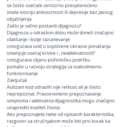
se često osećate senzorno preopterećeno
imate istoriju anksioznosti ili depresije bez jasnog
objašnjenja
Zašto je važno postaviti dijagnozu?
Dijagnoza u odraslom dobu može doneti značajno
olakšanje i bolje razumevanje:
omogućava uvid u sopstvene obrasce ponašanja
smanjuje osećaj krivice i „neadekvatnosti“
omogućava ciljanu psihološku podršku
pomaže u razvoju strategija za svakodnevno
funkcionisanje
Zaključak
Autizam kod odraslih nije retkost ali je često
neprepoznat. Pravovremeno prepoznavanje
simptoma i adekvatna dijagnostika mogu značajno
unaprediti kvalitet života.
Ako prepoznajete neke od opisanih karakteristika,
razgovor sa stručnjakom može biti prvi korak ka