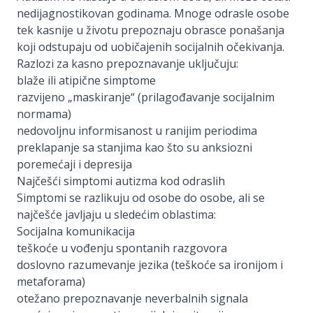
nedijagnostikovan godinama. Mnoge odrasle osobe
tek kasnije u životu prepoznaju obrasce ponašanja
koji odstupaju od uobičajenih socijalnih očekivanja.
Razlozi za kasno prepoznavanje uključuju:
blaže ili atipične simptome
razvijeno „maskiranje“ (prilagođavanje socijalnim
normama)
nedovoljnu informisanost u ranijim periodima
preklapanje sa stanjima kao što su anksiozni
poremećaji i depresija
Najčešći simptomi autizma kod odraslih
Simptomi se razlikuju od osobe do osobe, ali se
najčešće javljaju u sledećim oblastima:
Socijalna komunikacija
teškoće u vođenju spontanih razgovora
doslovno razumevanje jezika (teškoće sa ironijom i
metaforama)
otežano prepoznavanje neverbalnih signala