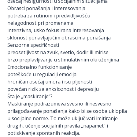
osećaj nesigurnosti u socijalnim situacijama
Obrasci ponašanja i interesovanja
potreba za rutinom i predvidljivošću
nelagodnost pri promenama
intenzivna, usko fokusirana interesovanja
sklonost ponavljajućim obrascima ponašanja
Senzorne specifičnosti
preosetljivost na zvuk, svetlo, dodir ili mirise
brzo preplavljivanje u stimulativnim okruženjima
Emocionalno funkcionisanje
poteškoće u regulaciji emocija
hroničan osećaj umora i iscrpljenosti
povećan rizik za anksioznost i depresiju
Šta je „maskiranje“?
Maskiranje podrazumeva svesno ili nesvesno
prilagođavanje ponašanja kako bi se osoba uklopila
u socijalne norme. To može uključivati imitiranje
drugih, učenje socijalnih pravila „napamet“ i
potiskivanje spontanih reakcija.